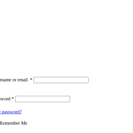
rname or email
*
sword
*
t password?
Remember Me