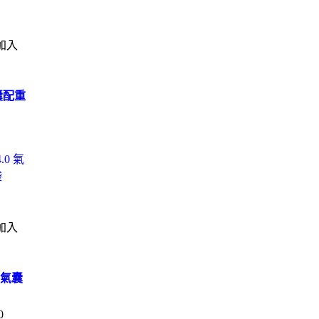
加入
氣囊配重
加入
0 氣囊
0